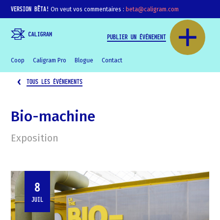
VERSION BÊTA!
On veut vos commentaires :
beta@caligram.com
PUBLIER UN ÉVÉNEMENT
Coop
Caligram Pro
Blogue
Contact
TOUS LES ÉVÉNEMENTS
Bio-machine
Exposition
8
JUIL