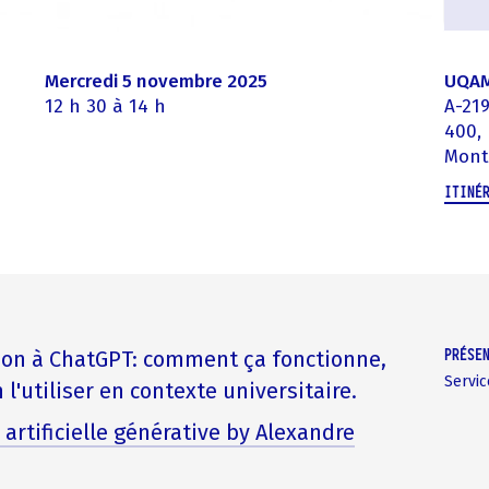
mercredi 5 novembre 2025
UQAM 
12 h 30 à 14 h
A-21
400, 
Mont
ITINÉ
PRÉSE
tion à ChatGPT: comment ça fonctionne,
Servic
l'utiliser en contexte universitaire.
 artificielle générative by Alexandre