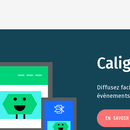
Cali
Diffusez fac
événements 
EN SAVOIR