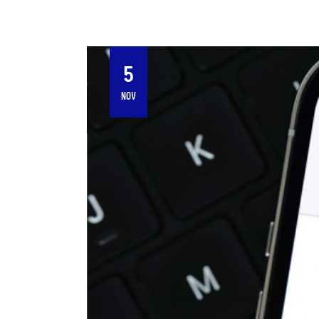
5
NOV