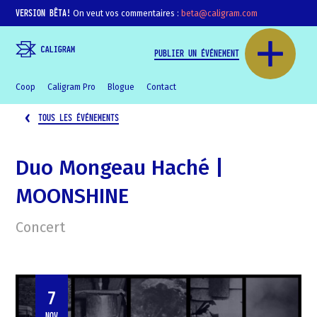
VERSION BÊTA!
On veut vos commentaires :
beta@caligram.com
PUBLIER UN ÉVÉNEMENT
Coop
Caligram Pro
Blogue
Contact
TOUS LES ÉVÉNEMENTS
Duo Mongeau Haché |
MOONSHINE
Concert
7
NOV