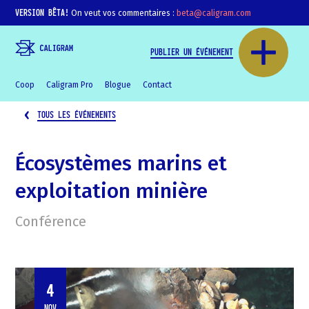
VERSION BÊTA!
On veut vos commentaires :
beta@caligram.com
PUBLIER UN ÉVÉNEMENT
Coop
Caligram Pro
Blogue
Contact
TOUS LES ÉVÉNEMENTS
Écosystèmes marins et
exploitation minière
Conférence
4
NOV