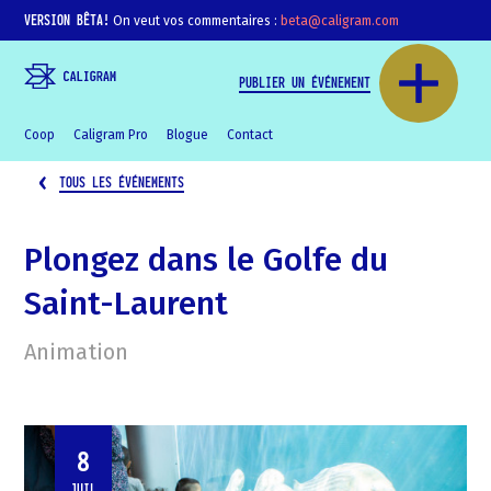
VERSION BÊTA!
On veut vos commentaires :
beta@caligram.com
PUBLIER UN ÉVÉNEMENT
Coop
Caligram Pro
Blogue
Contact
TOUS LES ÉVÉNEMENTS
Plongez dans le Golfe du
Saint-Laurent
Animation
8
JUIL