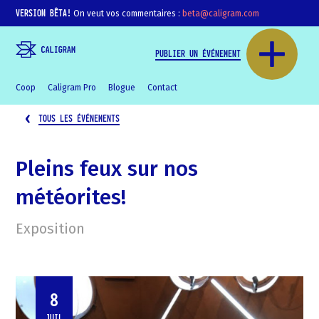
VERSION BÊTA!
On veut vos commentaires :
beta@caligram.com
PUBLIER UN ÉVÉNEMENT
Coop
Caligram Pro
Blogue
Contact
TOUS LES ÉVÉNEMENTS
Pleins feux sur nos
météorites!
Exposition
8
JUIL