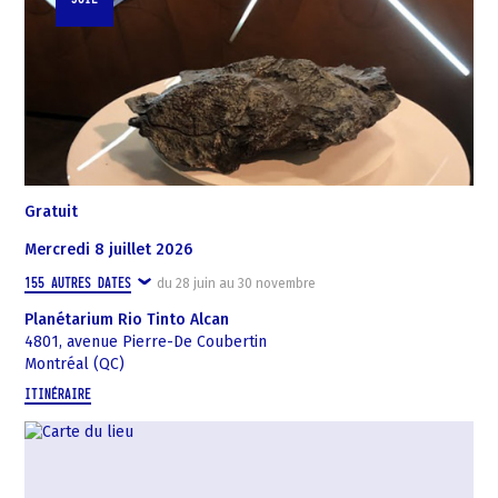
Gratuit
mercredi 8 juillet 2026
155
AUTRES DATES
du
28 juin
au
30 novembre
Planétarium Rio Tinto Alcan
4801, avenue Pierre-De Coubertin
Montréal (QC)
ITINÉRAIRE