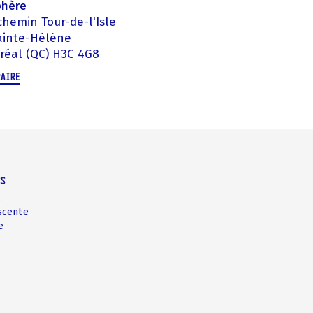
phère
chemin Tour-de-l'Isle
Sainte-Hélène
réal (QC) H3C 4G8
RAIRE
CS
t
scent·e
e