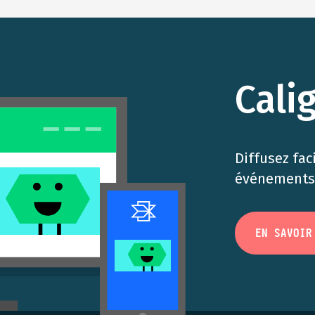
Cali
Diffusez fac
événements 
EN SAVOIR