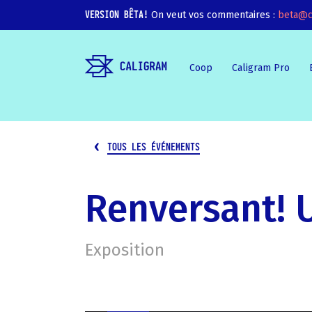
VERSION BÊTA!
On veut vos commentaires :
beta@c
Coop
Caligram Pro
TOUS LES ÉVÉNEMENTS
Renversant! U
Exposition