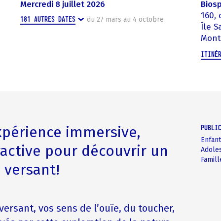
mercredi 8 juillet 2026
Bios
160, 
181
AUTRES DATES
du
27 mars
au
4 octobre
Île 
Mont
ITINÉ
xpérience immersive,
PUBLI
Enfan
ractive pour découvrir un
Adole
Famill
 versant!
versant, vos sens de l’ouïe, du toucher,