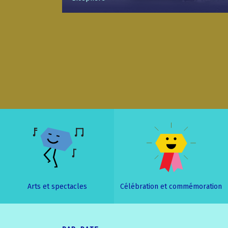
Arts et spectacles
Célébration et commémoration