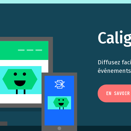
Cali
Diffusez fac
événements 
EN SAVOIR