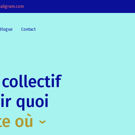
aligram.com
Blogue
Contact
collectif
ir quoi
te où