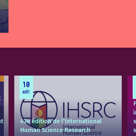
10
AOÛT
F
i
ht
43e édition de l'International
Human Science Research
s