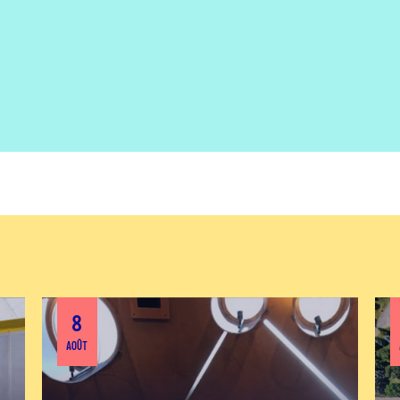
8
AOÛT