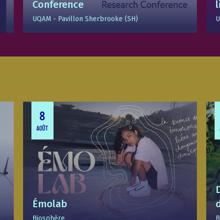
Conference
UQAM - Pavillon Sherbrooke (SH)
U
8
AOÛT
Émolab
Biosphère
B