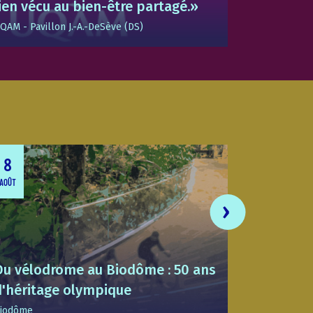
lien vécu au bien-être partagé.»
de scènes
QAM - Pavillon J.-A.-DeSève (DS)
UQAM - Pavil
8
8
AOÛT
AOÛT
Du vélodrome au Biodôme : 50 ans
d'héritage olympique
La preuv
iodôme
Biodôme