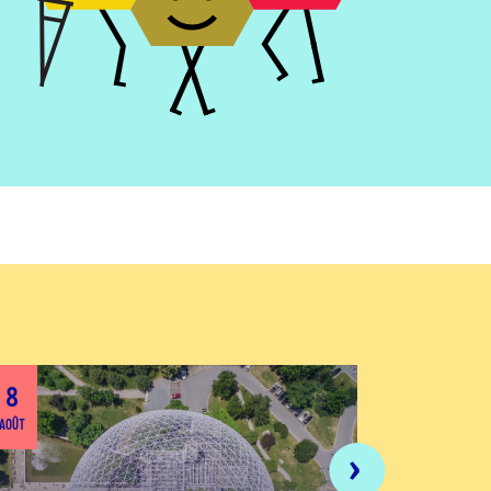
8
8
AOÛT
AOÛT