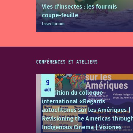
Vies d'insectes : les fourmis
coupe-feuille
Insectarium
CONFÉRENCES ET ATELIERS
9
AOÛT
9e édition du colloque
international «Regards
autochtones sur les Amériques |
Revisioning the Americas throug
Indigenous Cinema | Visiones