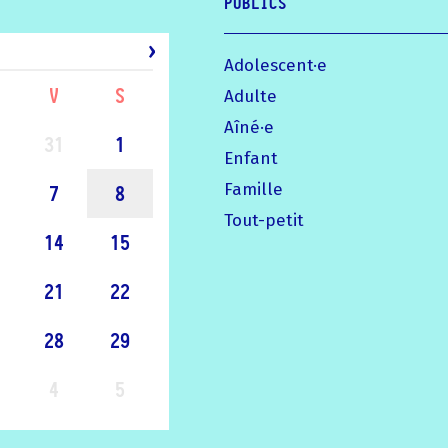
PUBLICS
Adolescent·e
V
S
Adulte
Aîné·e
31
1
Enfant
Famille
7
8
Tout-petit
14
15
21
22
28
29
4
5