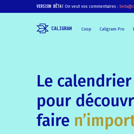
VERSION BÊTA!
On veut vos commentaires :
beta@c
Coop
Caligram Pro
Le calendrier 
pour découvr
faire
n’impor