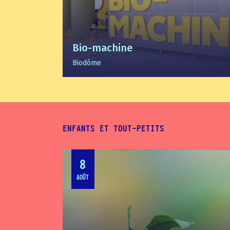
Bio-machine
Biodôme
ENFANTS ET TOUT-PETITS
8
AOÛT