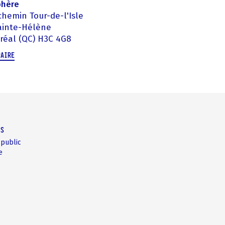
phère
chemin Tour-de-l'Isle
Sainte-Hélène
réal (QC) H3C 4G8
RAIRE
CS
 public
e