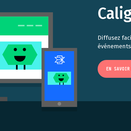
Cali
Diffusez fac
événements 
EN SAVOIR