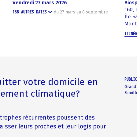
vendredi 27 mars 2026
Bios
160, 
158
AUTRES DATES
du
27 mars
au
8 septembre
Île 
Mont
ITINÉ
itter votre domicile en
PUBLI
Grand
nement climatique?
Famill
strophes récurrentes poussent des
aisser leurs proches et leur logis pour