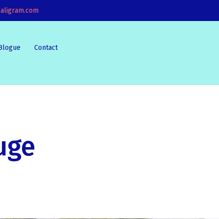
aligram.com
Blogue
Contact
uge