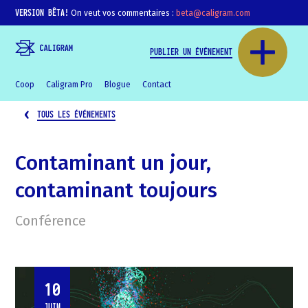
VERSION BÊTA!
On veut vos commentaires :
beta@caligram.com
PUBLIER UN ÉVÉNEMENT
Coop
Caligram Pro
Blogue
Contact
TOUS LES ÉVÉNEMENTS
Contaminant un jour,
contaminant toujours
Conférence
10
JUIN