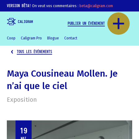
VERSION BÊTA!
On veut vos commentaires :
beta@caligram.com
PUBLIER UN ÉVÉNEMENT
Coop
Caligram Pro
Blogue
Contact
TOUS LES ÉVÉNEMENTS
Maya Cousineau Mollen. Je
n’ai que le ciel
Exposition
19
MAI